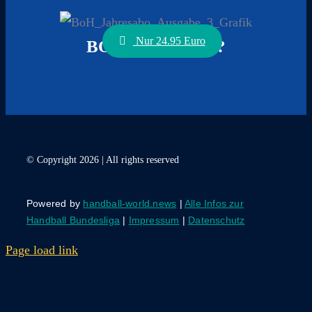
Nur 24.95 Euro
BOCK AUF ABO?
© Copyright 2026 | All rights reserved
Powered by
handball-world.news
|
Alle Infos zur
Handball Bundesliga
|
Impressum
|
Datenschutz
Page load link