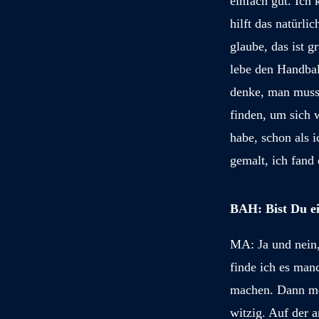
einfach gut. Ich
hilft das natürli
glaube, das ist g
lebe den Handbal
denke, man muss 
finden, um sich
habe, schon als i
gemalt, ich fand 
BAH: Bist Du ei
M
A: Ja und nein
finde ich es man
machen. Dann mer
witzig. Auf der 