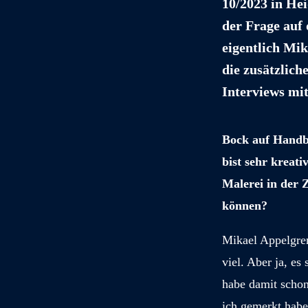
10/2023 in Hei
der Frage auf
eigentlich Mik
die zusätzlic
Interviews mi
Bock auf Handba
bist sehr kreati
Malerei in der 
können?
Mikael Appelgren
viel. Aber ja, es
habe damit schon
ich gemerkt habe