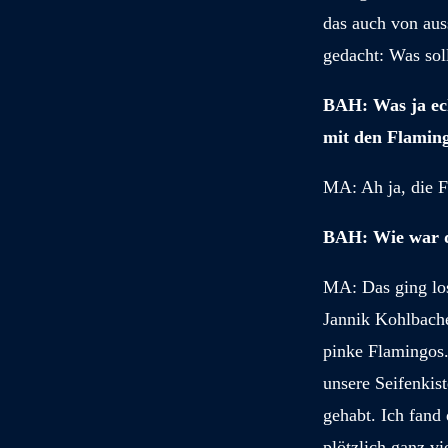
das auch von aus
gedacht: Was sol
BAH: Was ja ech
mit den Flaming
M
A: Ah ja, die 
BAH: Wie war 
M
A: Das ging lo
Jannik Kohlbache
pinke Flamingos.
unsere Seifenkis
gehabt. Ich fand 
plötzlich ganz v