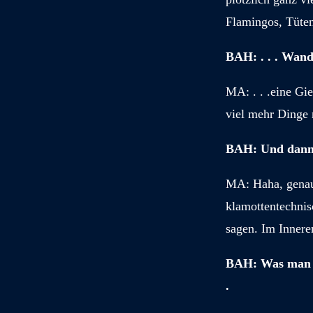
Flamingos, Tüten
BAH: . . . Wand
M
A: . . .eine G
viel mehr Dinge 
BAH: Und dann g
M
A: Haha, genau
klamottentechnis
sagen. Im Innere
BAH: Was man so
.