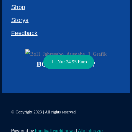
Shop
Storys
Feedback
Nur 24.95 Euro
BOCK AUF ABO?
© Copyright 2023 | All rights reserved
Powered by
handball-world.news
|
Alle Infos zur