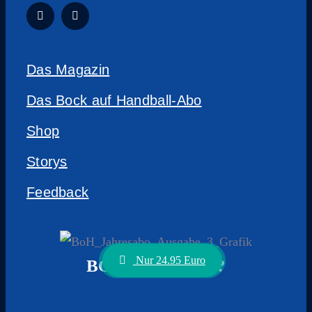
Das Magazin
Das Bock auf Handball-Abo
Shop
Storys
Feedback
Nur 24.95 Euro
BOCK AUF ABO?