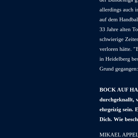
allerdings auch 
auf dem Handball
33 Jahre alten T
schwierige Zeite
verloren hätte. 
in Heidelberg bes
Grund gegangen: 
BOCK AUF HAND
durchgeknallt, 
ehrgeizig sein. 
Dich. Wie besch
MIKAEL APPELGR