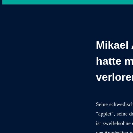
Mikael 
hatte m
verlore
Seine schwedisch
″äpplet″, seine 
ist zweifelsohne
der Bundesliga g